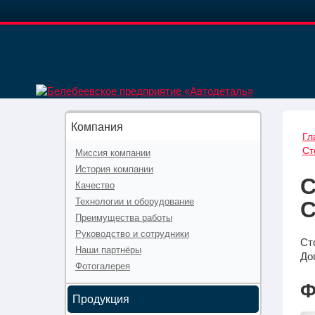
Компания
Гл
Ст
Миссия компании
История компании
С
Качество
Технологии и оборудование
Преимущества работы
Руководство и сотрудники
Ст
Наши партнёры
До
Фотогалерея
Ф
Продукция