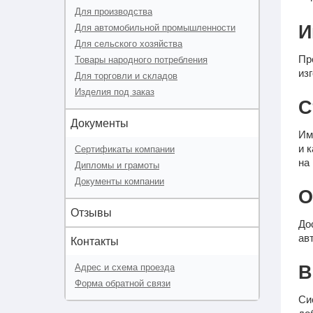
Для производства
И
Для автомобильной промышленности
Для сельского хозяйства
Пр
Товары народного потребления
из
Для торговли и складов
Изделия под заказ
С
Документы
Им
и 
Сертификаты компании
на
Дипломы и грамоты
Документы компании
О
Отзывы
До
ав
Контакты
Адрес и схема проезда
В
Форма обратной связи
Си