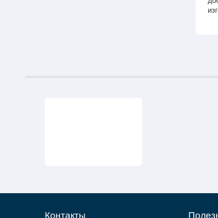
до
из
Контакты
Полез