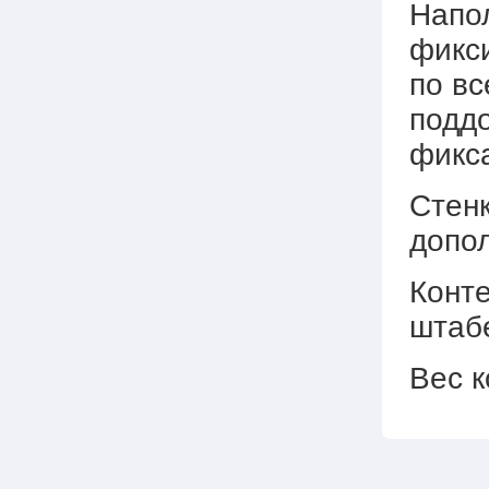
Напо
фикси
по вс
поддо
фикс
Стенк
допол
Конт
штаб
Вес к