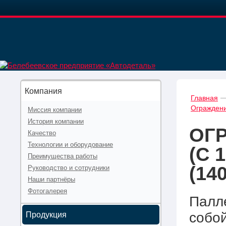
Компания
Главная
Ограждени
Миссия компании
История компании
ОГР
Качество
Технологии и оборудование
(С 
Преимущества работы
(14
Руководство и сотрудники
Наши партнёры
Фотогалерея
Палл
собой
Продукция